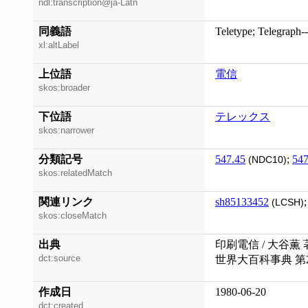
ndl:transcription@ja-Latn
同義語
Teletype; Telegraph-
xl:altLabel
上位語
電信
skos:broader
下位語
テレックス
skos:narrower
分類記号
547.45
;
547
(NDC10)
skos:relatedMatch
関連リンク
sh85133452
(LCSH)
skos:closeMatch
出典
印刷電信 / 大谷薫 
dct:source
世界大百科事典 第
作成日
1980-06-20
dct:created