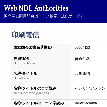
Web NDL Authorities
国立国会図書館典拠データ検索・提供サービス
印刷電信
国立国会図書館典拠ID
00564153
典拠種別
普通件名
skos:inScheme
名称/タイトル
印刷電信
xl:prefLabel
名称/タイトルのカナ読み
インサツデンシン
ndl:transcription@ja-Kana
名称/タイトルのローマ字読み
Insatsudenshin