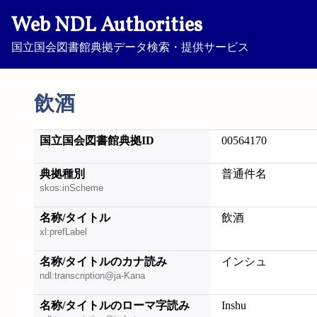
Web NDL Authorities
国立国会図書館典拠データ検索・提供サービス
飲酒
国立国会図書館典拠ID
00564170
典拠種別
普通件名
skos:inScheme
名称/タイトル
飲酒
xl:prefLabel
名称/タイトルのカナ読み
インシュ
ndl:transcription@ja-Kana
名称/タイトルのローマ字読み
Inshu