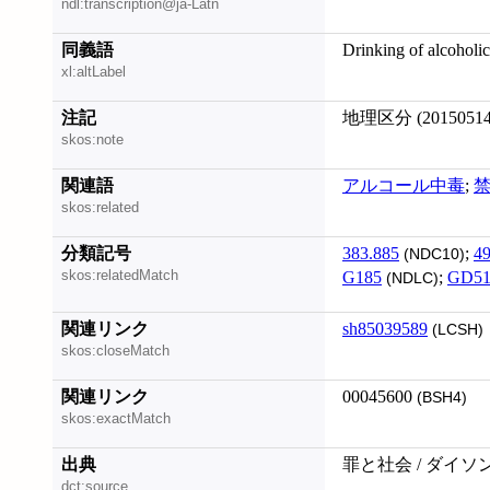
ndl:transcription@ja-Latn
同義語
Drinking of alcoholi
xl:altLabel
注記
地理区分 (20150514
skos:note
関連語
アルコール中毒
;
skos:related
分類記号
383.885
;
49
(NDC10)
skos:relatedMatch
G185
;
GD5
(NDLC)
関連リンク
sh85039589
(LCSH)
skos:closeMatch
関連リンク
00045600
(BSH4)
skos:exactMatch
出典
罪と社会 / ダイソ
dct:source