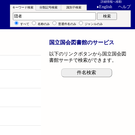
詳細情報へ移動
▸
English
ヘルプ
キーワード検索
分類記号検索
識別子検索
キーワード検索
検索
すべて
名称のみ
普通件名のみ
ジャンルのみ
国立国会図書館のサービス
以下のリンクボタンから国立国会図
書館サーチで検索ができます。
件名検索