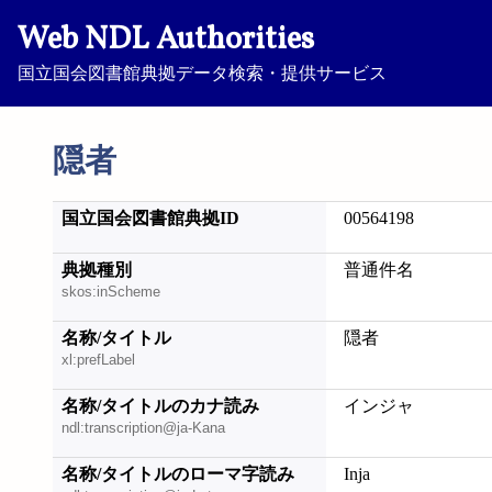
Web NDL Authorities
国立国会図書館典拠データ検索・提供サービス
隠者
国立国会図書館典拠ID
00564198
典拠種別
普通件名
skos:inScheme
名称/タイトル
隠者
xl:prefLabel
名称/タイトルのカナ読み
インジャ
ndl:transcription@ja-Kana
名称/タイトルのローマ字読み
Inja