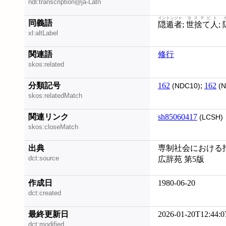
ndl:transcription@ja-Latn
イントンジャ
ヨステビト
同義語
隠遁者
;
世捨て人
;
xl:altLabel
関連語
修行
skos:related
分類記号
162
;
162
(NDC10)
(N
skos:relatedMatch
関連リンク
sh85060417
(LCSH)
skos:closeMatch
出典
専制社会における抵
dct:source
広辞苑 第5版
作成日
1980-06-20
dct:created
最終更新日
2026-01-20T12:44:0
dct:modified