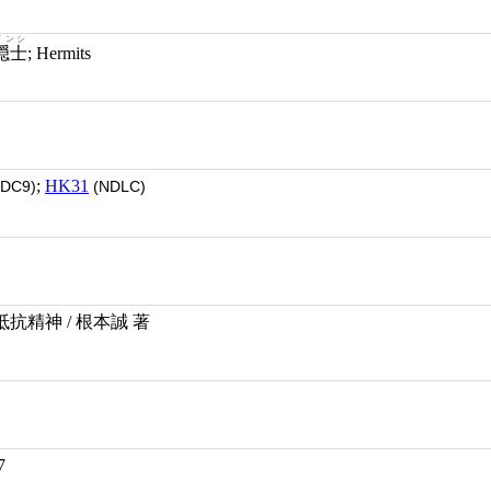
インシ
隠士
; Hermits
;
HK31
DC9)
(NDLC)
抗精神 / 根本誠 著
7