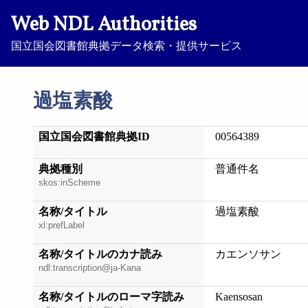
Web NDL Authorities
国立国会図書館典拠データ検索・提供サービス
過塩素酸
国立国会図書館典拠ID
00564389
典拠種別
普通件名
skos:inScheme
名称/タイトル
過塩素酸
xl:prefLabel
名称/タイトルのカナ読み
カエンソサン
ndl:transcription@ja-Kana
名称/タイトルのローマ字読み
Kaensosan