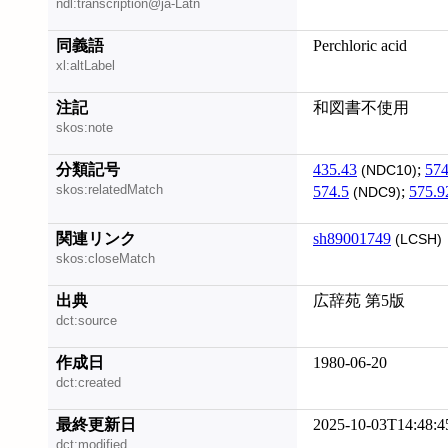
ndl:transcription@ja-Latn
同義語
Perchloric acid
xl:altLabel
注記
和図書不使用
skos:note
分類記号
435.43
;
574
(NDC10)
skos:relatedMatch
574.5
;
575.9
(NDC9)
関連リンク
sh89001749
(LCSH)
skos:closeMatch
出典
広辞苑 第5版
dct:source
作成日
1980-06-20
dct:created
最終更新日
2025-10-03T14:48:4
dct:modified