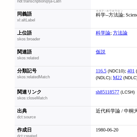
ndl:transcription@ja-Latn
カガク--ホウホウロン
同義語
科学--方法論
; Sci
xl:altLabel
上位語
科学論
;
方法論
skos:broader
関連語
仮説
skos:related
分類記号
116.5
;
401
(NDC10)
skos:relatedMatch
;
M22
(NDLC)
(NDLC
関連リンク
sh85118577
(LCSH)
skos:closeMatch
出典
近代科学論 / 中桐
dct:source
作成日
1980-06-20
dct:created