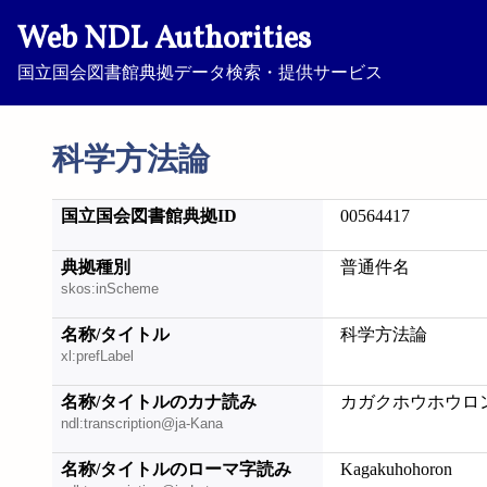
Web NDL Authorities
国立国会図書館典拠データ検索・提供サービス
科学方法論
国立国会図書館典拠ID
00564417
典拠種別
普通件名
skos:inScheme
名称/タイトル
科学方法論
xl:prefLabel
名称/タイトルのカナ読み
カガクホウホウロ
ndl:transcription@ja-Kana
名称/タイトルのローマ字読み
Kagakuhohoron