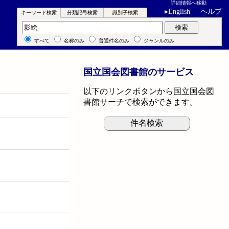
詳細情報へ移動
▸
English
ヘルプ
キーワード検索
分類記号検索
識別子検索
キーワード検索
検索
すべて
名称のみ
普通件名のみ
ジャンルのみ
国立国会図書館のサービス
以下のリンクボタンから国立国会図
書館サーチで検索ができます。
件名検索