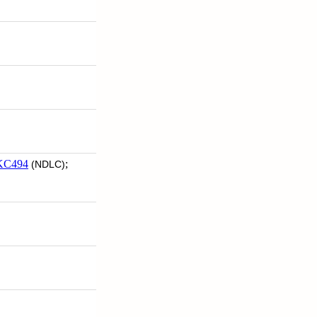
KC494
;
(NDLC)