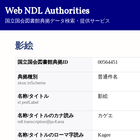
Web NDL Authorities
国立国会図書館典拠データ検索・提供サービス
影絵
国立国会図書館典拠ID
00564451
典拠種別
普通件名
skos:inScheme
名称/タイトル
影絵
xl:prefLabel
名称/タイトルのカナ読み
カゲエ
ndl:transcription@ja-Kana
名称/タイトルのローマ字読み
Kagee