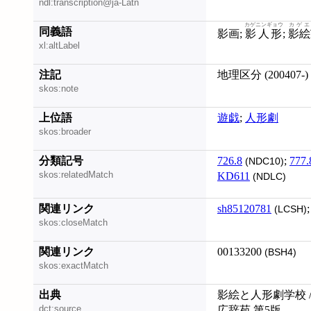
ndl:transcription@ja-Latn
カゲニンギョウ
カゲエ
同義語
影画;
影人形
;
影絵
xl:altLabel
注記
地理区分 (200407-)
skos:note
上位語
遊戯
;
人形劇
skos:broader
分類記号
726.8
;
777.
(NDC10)
skos:relatedMatch
KD611
(NDLC)
関連リンク
sh85120781
(LCSH)
skos:closeMatch
関連リンク
00133200
(BSH4)
skos:exactMatch
出典
影絵と人形劇学校 /
dct:source
広辞苑 第5版