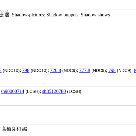
シバイ
芝居
; Shadow-pictures; Shadow puppets; Shadow shows
8
;
798
;
726.8
;
777.8
;
798
;
(NDC10)
(NDC10)
(NDC9)
(NDC9)
(NDC9)
;
sh90000714
;
sh85120780
(LCSH)
(LCSH)
 高橋良和 編