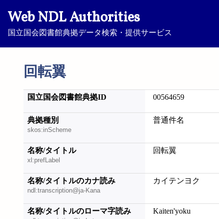
Web NDL Authorities
国立国会図書館典拠データ検索・提供サービス
回転翼
国立国会図書館典拠ID
00564659
典拠種別
普通件名
skos:inScheme
名称/タイトル
回転翼
xl:prefLabel
名称/タイトルのカナ読み
カイテンヨク
ndl:transcription@ja-Kana
名称/タイトルのローマ字読み
Kaiten'yoku