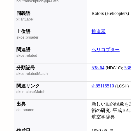
ndl:transcription@ja-Latn
同義語
Rotors (Helicopters)
xl:altLabel
上位語
推進器
skos:broader
関連語
ヘリコプター
skos:related
分類記号
538.64
;
538
(NDC10)
skos:relatedMatch
関連リンク
sh85115510
(LCSH)
skos:closeMatch
出典
新しい動的現象を
dct:source
術の研究. 平成16
航空学辞典
作成日
1980-06-20