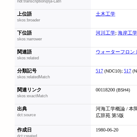
ndl:transcription@ja-Latn
上位語
土木工学
skos:broader
下位語
河川工学
;
海岸工
skos:narrower
関連語
ウォーターフロン
skos:related
分類記号
517
;
517
(NDC10)
(N
skos:relatedMatch
関連リンク
00118200
(BSH4)
skos:exactMatch
出典
河海工学概論 / 本
dct:source
広辞苑 第5版
作成日
1980-06-20
dct:created