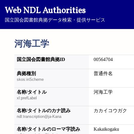
Web NDL Authorities
国立国会図書館典拠データ検索・提供サービス
河海工学
国立国会図書館典拠ID
00564704
典拠種別
普通件名
skos:inScheme
名称/タイトル
河海工学
xl:prefLabel
名称/タイトルのカナ読み
カカイコウガク
ndl:transcription@ja-Kana
名称/タイトルのローマ字読み
Kakaikogaku