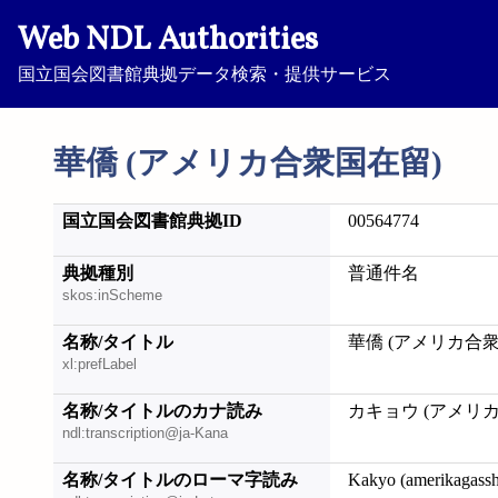
Web NDL Authorities
国立国会図書館典拠データ検索・提供サービス
華僑 (アメリカ合衆国在留)
国立国会図書館典拠ID
00564774
典拠種別
普通件名
skos:inScheme
名称/タイトル
華僑 (アメリカ合
xl:prefLabel
名称/タイトルのカナ読み
カキョウ (アメリ
ndl:transcription@ja-Kana
名称/タイトルのローマ字読み
Kakyo (amerikagass