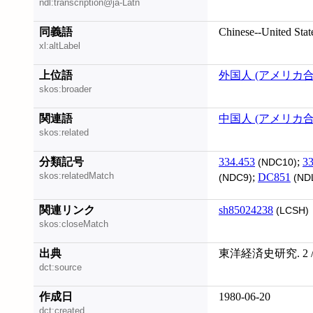
ndl:transcription@ja-Latn
同義語
Chinese--United Stat
xl:altLabel
上位語
外国人 (アメリカ
skos:broader
関連語
中国人 (アメリカ
skos:related
分類記号
334.453
;
33
(NDC10)
skos:relatedMatch
;
DC851
(NDC9)
(ND
関連リンク
sh85024238
(LCSH)
skos:closeMatch
出典
東洋経済史研究. 2 
dct:source
作成日
1980-06-20
dct:created