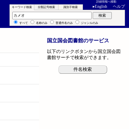
詳細情報へ移動
▸
English
ヘルプ
キーワード検索
分類記号検索
識別子検索
キーワード検索
検索
すべて
名称のみ
普通件名のみ
ジャンルのみ
国立国会図書館のサービス
以下のリンクボタンから国立国会図
書館サーチで検索ができます。
件名検索