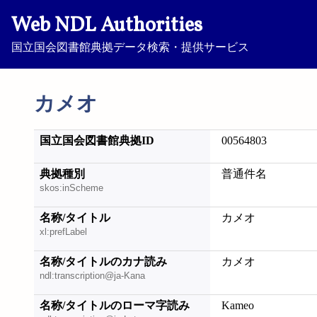
Web NDL Authorities
国立国会図書館典拠データ検索・提供サービス
カメオ
国立国会図書館典拠ID
00564803
典拠種別
普通件名
skos:inScheme
名称/タイトル
カメオ
xl:prefLabel
名称/タイトルのカナ読み
カメオ
ndl:transcription@ja-Kana
名称/タイトルのローマ字読み
Kameo