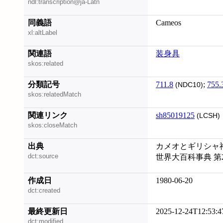
ndl:transcription@ja-Latn
同義語
Cameos
xl:altLabel
関連語
装身具
skos:related
分類記号
711.8
;
755.
(NDC10)
skos:relatedMatch
関連リンク
sh85019125
(LCSH)
skos:closeMatch
出典
カメオとギリシャ神
dct:source
世界大百科事典 第
作成日
1980-06-20
dct:created
最終更新日
2025-12-24T12:53:4
dct:modified