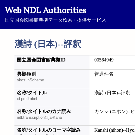
Web NDL Authorities
国立国会図書館典拠データ検索・提供サービス
漢詩 (日本)--評釈
国立国会図書館典拠ID
00564949
典拠種別
普通件名
skos:inScheme
名称/タイトル
漢詩 (日本)--評釈
xl:prefLabel
名称/タイトルのカナ読み
カンシ (ニホン)-
ndl:transcription@ja-Kana
名称/タイトルのローマ字読み
Kanshi (nihon)--Hyo