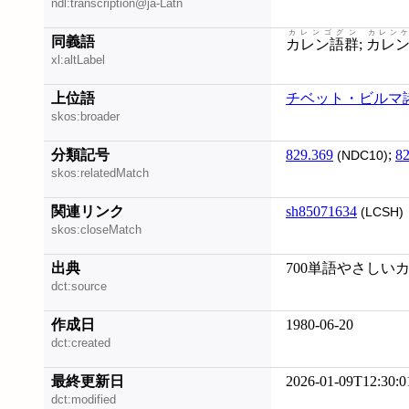
ndl:transcription@ja-Latn
カレンゴグン
カレン
同義語
カレン語群
;
カレ
xl:altLabel
上位語
チベット・ビルマ
skos:broader
分類記号
829.369
;
82
(NDC10)
skos:relatedMatch
関連リンク
sh85071634
(LCSH)
skos:closeMatch
出典
700単語やさしいカヤ (
dct:source
作成日
1980-06-20
dct:created
最終更新日
2026-01-09T12:30:0
dct:modified