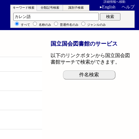
詳細情報へ移動
▸
English
ヘルプ
キーワード検索
分類記号検索
識別子検索
キーワード検索
検索
すべて
名称のみ
普通件名のみ
ジャンルのみ
国立国会図書館のサービス
以下のリンクボタンから国立国会図
書館サーチで検索ができます。
件名検索