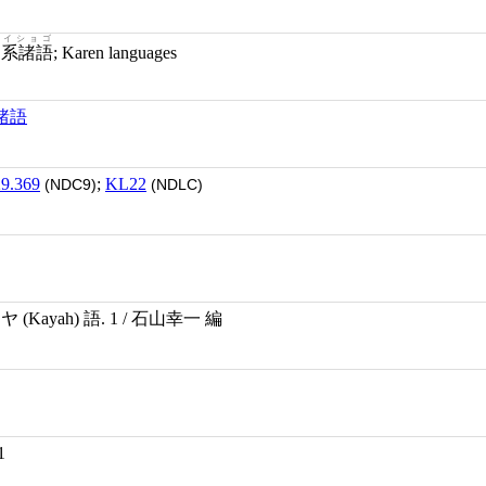
ケイショゴ
ン系諸語
; Karen languages
諸語
9.369
;
KL22
(NDC9)
(NDLC)
Kayah) 語. 1 / 石山幸一 編
1