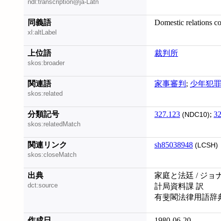
ndl:transcription@ja-Latn
同義語
Domestic relations co
xl:altLabel
上位語
裁判所
skos:broader
関連語
家事審判
;
少年犯
skos:related
分類記号
327.123
;
32
(NDC10)
skos:relatedMatch
関連リンク
sh85038948
(LCSH)
skos:closeMatch
出典
家庭と法廷 / ジョ
dct:source
計局資料課 訳
有斐閣法律用語辞
作成日
1980-06-20