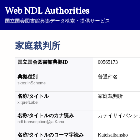
Web NDL Authorities
国立国会図書館典拠データ検索・提供サービス
家庭裁判所
国立国会図書館典拠ID
00565173
典拠種別
普通件名
skos:inScheme
名称/タイトル
家庭裁判所
xl:prefLabel
名称/タイトルのカナ読み
カテイサイバンシ
ndl:transcription@ja-Kana
名称/タイトルのローマ字読み
Kateisaibansho