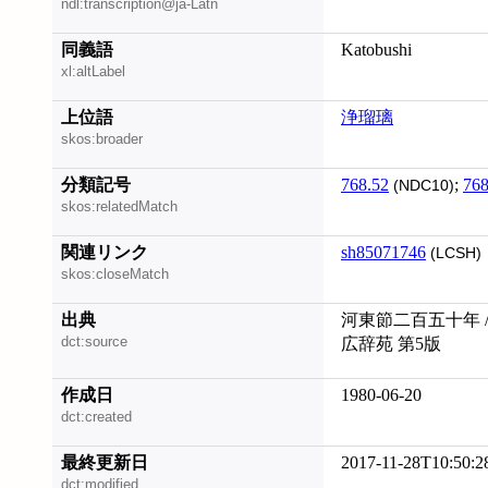
ndl:transcription@ja-Latn
同義語
Katobushi
xl:altLabel
上位語
浄瑠璃
skos:broader
分類記号
768.52
;
768
(NDC10)
skos:relatedMatch
関連リンク
sh85071746
(LCSH)
skos:closeMatch
出典
河東節二百五十年 /
dct:source
広辞苑 第5版
作成日
1980-06-20
dct:created
最終更新日
2017-11-28T10:50:2
dct:modified