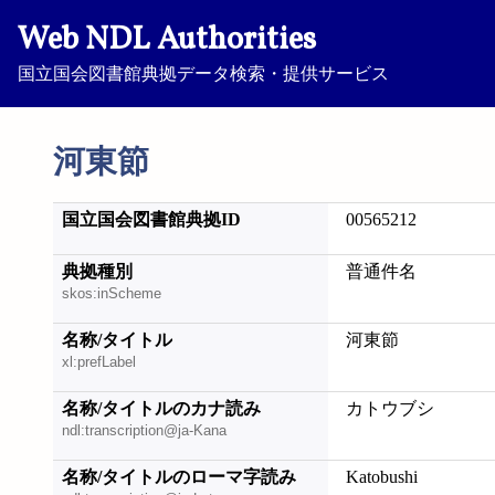
Web NDL Authorities
国立国会図書館典拠データ検索・提供サービス
河東節
国立国会図書館典拠ID
00565212
典拠種別
普通件名
skos:inScheme
名称/タイトル
河東節
xl:prefLabel
名称/タイトルのカナ読み
カトウブシ
ndl:transcription@ja-Kana
名称/タイトルのローマ字読み
Katobushi