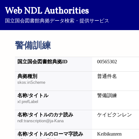
Web NDL Authorities
国立国会図書館典拠データ検索・提供サービス
警備訓練
国立国会図書館典拠ID
00565302
典拠種別
普通件名
skos:inScheme
名称/タイトル
警備訓練
xl:prefLabel
名称/タイトルのカナ読み
ケイビクンレン
ndl:transcription@ja-Kana
名称/タイトルのローマ字読み
Keibikunren