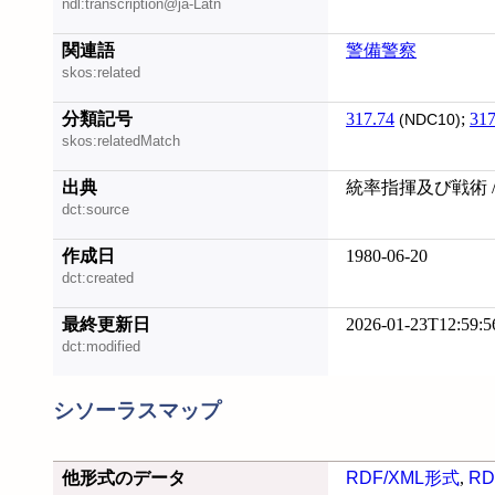
ndl:transcription@ja-Latn
関連語
警備警察
skos:related
分類記号
317.74
;
317
(NDC10)
skos:relatedMatch
出典
統率指揮及び戦術 /
dct:source
作成日
1980-06-20
dct:created
最終更新日
2026-01-23T12:59:5
dct:modified
シソーラスマップ
他形式のデータ
RDF/XML形式
,
RD