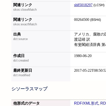
関連リンク
sh85018297
(LCSH)
skos:closeMatch
関連リンク
00264500
(BSH4)
skos:exactMatch
出典
アメリカ、腐敗の国 
dct:source
渡辺靖 訳
有斐閣経済辞典 第
作成日
1980-06-20
dct:created
最終更新日
2017-05-22T08:50:5
dct:modified
シソーラスマップ
他形式のデータ
RDF/XML形式
,
RD