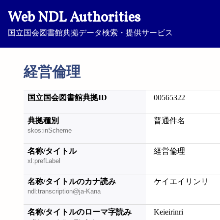
Web NDL Authorities
国立国会図書館典拠データ検索・提供サービス
経営倫理
国立国会図書館典拠ID
00565322
典拠種別
普通件名
skos:inScheme
名称/タイトル
経営倫理
xl:prefLabel
名称/タイトルのカナ読み
ケイエイリンリ
ndl:transcription@ja-Kana
名称/タイトルのローマ字読み
Keieirinri