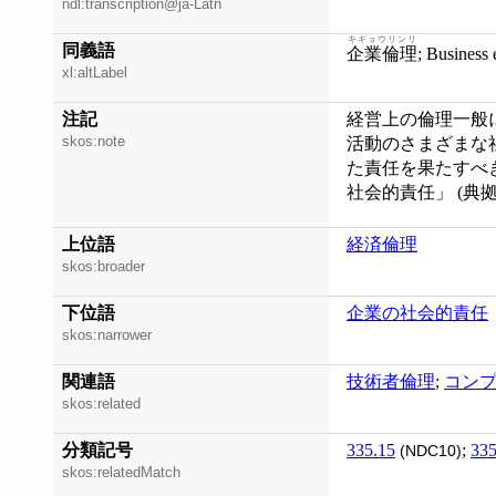
ndl:transcription@ja-Latn
キギョウリンリ
同義語
企業倫理
; Business 
xl:altLabel
注記
経営上の倫理一般に
skos:note
活動のさまざまな
た責任を果たすべ
社会的責任」 (典拠ID
上位語
経済倫理
skos:broader
下位語
企業の社会的責任
skos:narrower
関連語
技術者倫理
;
コン
skos:related
分類記号
335.15
;
335
(NDC10)
skos:relatedMatch