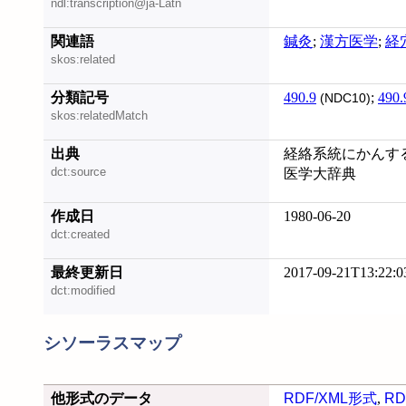
ndl:transcription@ja-Latn
関連語
鍼灸
;
漢方医学
;
経
skos:related
分類記号
490.9
;
490.
(NDC10)
skos:relatedMatch
出典
経絡系統にかんする研
dct:source
医学大辞典
作成日
1980-06-20
dct:created
最終更新日
2017-09-21T13:22:0
dct:modified
シソーラスマップ
他形式のデータ
RDF/XML形式
,
RD