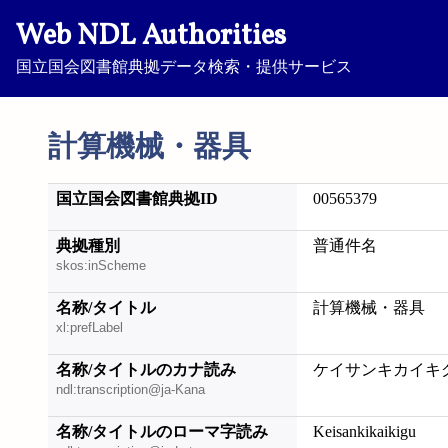
Web NDL Authorities
国立国会図書館典拠データ検索・提供サービス
計算機械・器具
国立国会図書館典拠ID
00565379
典拠種別
普通件名
skos:inScheme
名称/タイトル
計算機械・器具
xl:prefLabel
名称/タイトルのカナ読み
ケイサンキカイキ
ndl:transcription@ja-Kana
名称/タイトルのローマ字読み
Keisankikaikigu