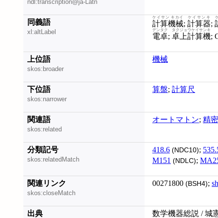
ndl:transcription@ja-Latn
ケイサン キカイ
ケイサンキ
同義語
計算機械
;
計算器
;
デンタク
タクジョウケイサンキ
xl:altLabel
電卓
;
卓上計算機
;
上位語
機械
skos:broader
下位語
算盤
;
計算尺
skos:narrower
関連語
オートマトン
;
精
skos:related
分類記号
418.6
;
535.
(NDC10)
skos:relatedMatch
M151
;
MA2
(NDLC)
関連リンク
00271800
;
s
(BSH4)
skos:closeMatch
出典
数学機器総説 / 城