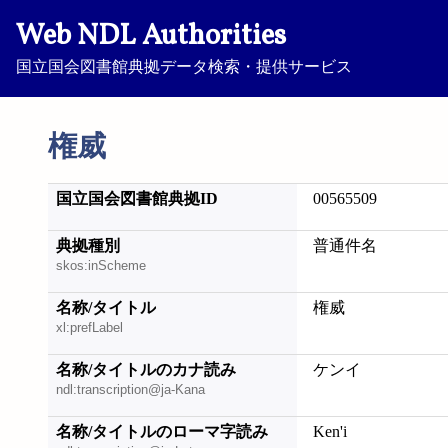
Web NDL Authorities
国立国会図書館典拠データ検索・提供サービス
権威
国立国会図書館典拠ID
00565509
典拠種別
普通件名
skos:inScheme
名称/タイトル
権威
xl:prefLabel
名称/タイトルのカナ読み
ケンイ
ndl:transcription@ja-Kana
名称/タイトルのローマ字読み
Ken'i