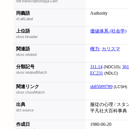
ndl:transcription@ja-Latn
同義語
Authority
xl:altLabel
上位語
価値体系 (社会学)
skos:broader
関連語
権力
;
カリスマ
skos:related
分類記号
311.14
;
361
(NDC10)
skos:relatedMatch
EC231
(NDLC)
関連リンク
sh85009789
(LCSH)
skos:closeMatch
出典
服従の心理 / スタ
dct:source
平凡社大百科事典
作成日
1980-06-20