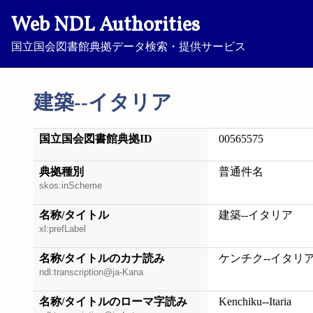
Web NDL Authorities
国立国会図書館典拠データ検索・提供サービス
建築--イタリア
国立国会図書館典拠ID
00565575
典拠種別
普通件名
skos:inScheme
名称/タイトル
建築--イタリア
xl:prefLabel
名称/タイトルのカナ読み
ケンチク--イタリ
ndl:transcription@ja-Kana
名称/タイトルのローマ字読み
Kenchiku--Itaria