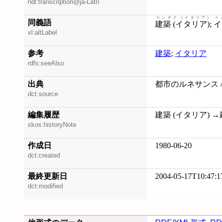
ndl:transcription@ja-Latn
ケンチク (イタリア)
イ
同義語
建築 (イタリア)
;
イ
xl:altLabel
参考
建築
;
イタリア
rdfs:seeAlso
出典
都市のルネサンス /
dct:source
編集履歴
建築 (イタリア) →建築
skos:historyNote
作成日
1980-06-20
dct:created
最終更新日
2004-05-17T10:47:1
dct:modified