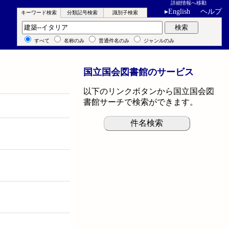
詳細情報へ移動
▸
English
ヘルプ
キーワード検索
分類記号検索
識別子検索
キーワード検索
検索
すべて
名称のみ
普通件名のみ
ジャンルのみ
国立国会図書館のサービス
以下のリンクボタンから国立国会図
書館サーチで検索ができます。
件名検索