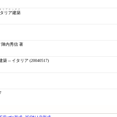
タリアケンチク
タリア建築
 陣内秀信 著
 -- イタリア (20040517)
7