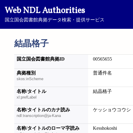
Web NDL Authorities
国立国会図書館典拠データ検索・提供サービス
結晶格子
国立国会図書館典拠ID
00565655
典拠種別
普通件名
skos:inScheme
名称/タイトル
結晶格子
xl:prefLabel
名称/タイトルのカナ読み
ケッショウコウシ
ndl:transcription@ja-Kana
名称/タイトルのローマ字読み
Kesshokoshi