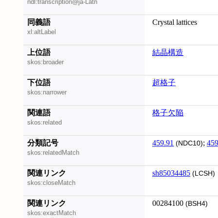
ndl:transcription@ja-Latn
同義語
Crystal lattices
xl:altLabel
上位語
結晶構造
skos:broader
下位語
超格子
skos:narrower
関連語
格子欠陥
skos:related
分類記号
459.91
;
459
(NDC10)
skos:relatedMatch
関連リンク
sh85034485
(LCSH)
skos:closeMatch
関連リンク
00284100
(BSH4)
skos:exactMatch