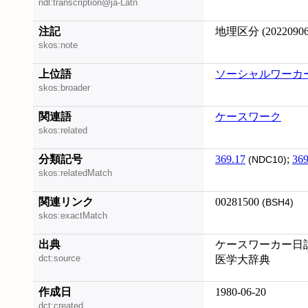
ndl:transcription@ja-Latn
注記
地理区分 (20220906
skos:note
上位語
ソーシャルワーカ
skos:broader
関連語
ケースワーク
skos:related
分類記号
369.17
;
369
(NDC10)
skos:relatedMatch
関連リンク
00281500
(BSH4)
skos:exactMatch
出典
ケースワーカー日記
dct:source
医学大辞典
作成日
1980-06-20
dct:created