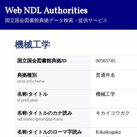
Web NDL Authorities
国立国会図書館典拠データ検索・提供サービス
機械工学
国立国会図書館典拠ID
00565745
典拠種別
普通件名
skos:inScheme
名称/タイトル
機械工学
xl:prefLabel
名称/タイトルのカナ読み
キカイコウガク
ndl:transcription@ja-Kana
名称/タイトルのローマ字読み
Kikaikogaku