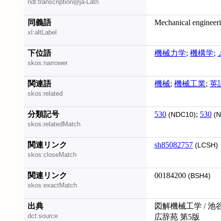
ndl:transcription@ja-Latn
同義語
Mechanical engineer
xl:altLabel
下位語
機械力学
;
機構学
;
skos:narrower
関連語
機械
;
機械工業
;
英
skos:related
分類記号
530
;
530
(NDC10)
(N
skos:relatedMatch
関連リンク
sh85082757
(LCSH)
skos:closeMatch
関連リンク
00184200
(BSH4)
skos:exactMatch
出典
図解機械工学 / 池
dct:source
広辞苑 第5版