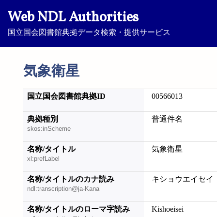
Web NDL Authorities
国立国会図書館典拠データ検索・提供サービス
気象衛星
国立国会図書館典拠ID
00566013
典拠種別
普通件名
skos:inScheme
名称/タイトル
気象衛星
xl:prefLabel
名称/タイトルのカナ読み
キショウエイセイ
ndl:transcription@ja-Kana
名称/タイトルのローマ字読み
Kishoeisei