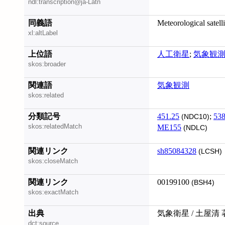
ndl:transcription@ja-Latn
同義語
Meteorological satelli
xl:altLabel
上位語
人工衛星
;
気象観
skos:broader
関連語
気象観測
skos:related
分類記号
451.25
;
538
(NDC10)
skos:relatedMatch
ME155
(NDLC)
関連リンク
sh85084328
(LCSH)
skos:closeMatch
関連リンク
00199100
(BSH4)
skos:exactMatch
出典
気象衛星 / 土屋清 
dct:source