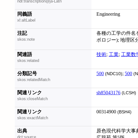
ndl:transcription@ja-Latn
同義語
Engineering
xl:altLabel
注記
各種の工学の件名をも
skos:note
ボロジー); 地理区分 (
関連語
技術
;
工業
;
工業数
skos:related
分類記号
500
;
500
(NDC10)
(N
skos:relatedMatch
関連リンク
sh85043176
(LCSH)
skos:closeMatch
関連リンク
00314900
(BSH4)
skos:exactMatch
出典
原色現代科学大事典
dct:source
広辞苑 第5版