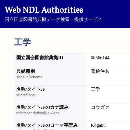
Web NDL Authorities
国立国会図書館典拠データ検索・提供サービス
工学
国立国会図書館典拠ID
00566144
典拠種別
普通件名
skos:inScheme
名称/タイトル
工学
xl:prefLabel
名称/タイトルのカナ読み
コウガク
ndl:transcription@ja-Kana
名称/タイトルのローマ字読み
Kogaku