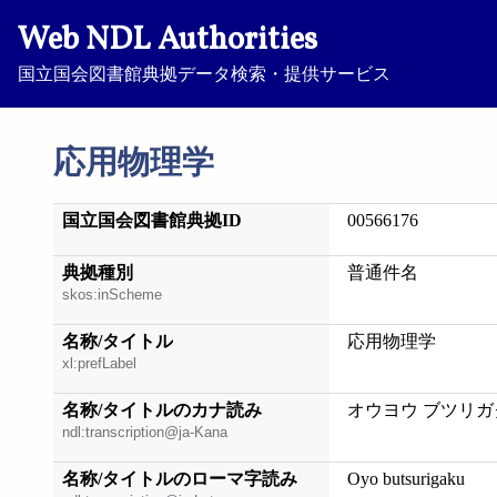
Web NDL Authorities
国立国会図書館典拠データ検索・提供サービス
応用物理学
国立国会図書館典拠ID
00566176
典拠種別
普通件名
skos:inScheme
名称/タイトル
応用物理学
xl:prefLabel
名称/タイトルのカナ読み
オウヨウ ブツリガ
ndl:transcription@ja-Kana
名称/タイトルのローマ字読み
Oyo butsurigaku