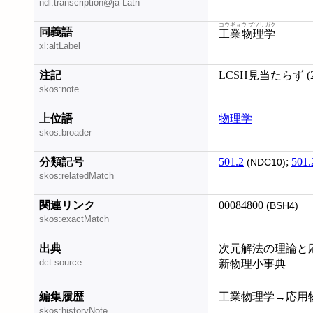
ndl:transcription@ja-Latn
コウギョウ ブツリガク
同義語
工業物理学
xl:altLabel
注記
LCSH見当たらず (20
skos:note
上位語
物理学
skos:broader
分類記号
501.2
;
501.
(NDC10)
skos:relatedMatch
関連リンク
00084800
(BSH4)
skos:exactMatch
出典
次元解法の理論と応用
dct:source
新物理小事典
編集履歴
工業物理学→応用物理学
skos:historyNote