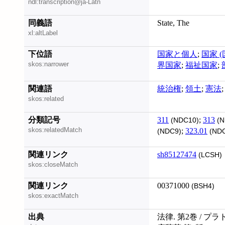
ndl:transcription@ja-Latn
同義語
State, The
xl:altLabel
下位語
国家と個人
;
国家 (
skos:narrower
界国家
;
福祉国家
;
関連語
統治権
;
領土
;
憲法
skos:related
分類記号
311
;
313
(NDC10)
(N
skos:relatedMatch
;
323.01
(NDC9)
(NDC
関連リンク
sh85127474
(LCSH)
skos:closeMatch
関連リンク
00371000
(BSH4)
skos:exactMatch
出典
法律. 第2巻 / プラ