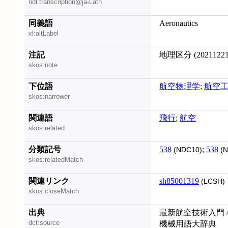
ndl:transcription@ja-Latn
同義語
Aeronautics
xl:altLabel
注記
地理区分 (20211221
skos:note
下位語
航空物理学
;
航空
skos:narrower
関連語
飛行
;
航空
skos:related
分類記号
538
;
538
(NDC10)
(N
skos:relatedMatch
関連リンク
sh85001319
(LCSH)
skos:closeMatch
出典
最新航空技術入門 /
dct:source
機械用語大辞典