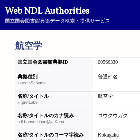
Web NDL Authorities
国立国会図書館典拠データ検索・提供サービス
航空学
国立国会図書館典拠ID
00566330
典拠種別
普通件名
skos:inScheme
名称/タイトル
航空学
xl:prefLabel
名称/タイトルのカナ読み
コウクウガク
ndl:transcription@ja-Kana
名称/タイトルのローマ字読み
Kokugaku