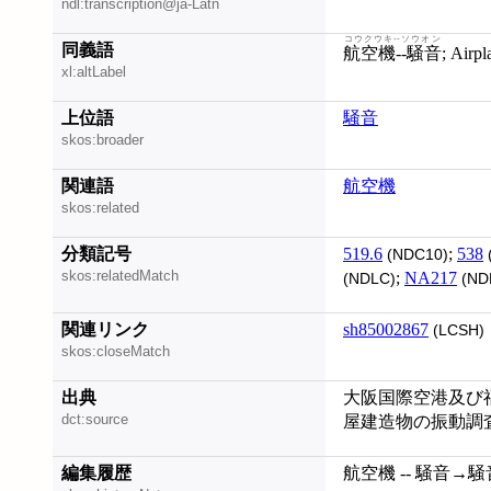
ndl:transcription@ja-Latn
コウクウキ--ソウオン
同義語
航空機--騒音
; Airp
xl:altLabel
上位語
騒音
skos:broader
関連語
航空機
skos:related
分類記号
519.6
;
538
(NDC10)
skos:relatedMatch
;
NA217
(NDLC)
(ND
関連リンク
sh85002867
(LCSH)
skos:closeMatch
出典
大阪国際空港及び
dct:source
屋建造物の振動調
編集履歴
航空機 -- 騒音→騒音 