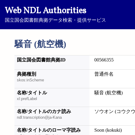
Web NDL Authorities
国立国会図書館典拠データ検索・提供サービス
騒音 (航空機)
国立国会図書館典拠ID
00566355
典拠種別
普通件名
skos:inScheme
名称/タイトル
騒音 (航空機)
xl:prefLabel
名称/タイトルのカナ読み
ソウオン (コウクウ
ndl:transcription@ja-Kana
名称/タイトルのローマ字読み
Soon (kokuki)