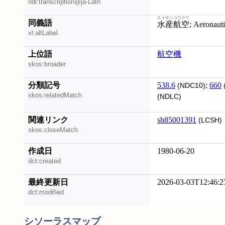
ndl:transcription@ja-Latn
スイサンコウクウ
同義語
水産航空
; Aeronaut
xl:altLabel
上位語
航空機
skos:broader
分類記号
538.6
;
660
(NDC10)
skos:relatedMatch
(NDLC)
関連リンク
sh85001391
(LCSH)
skos:closeMatch
作成日
1980-06-20
dct:created
最終更新日
2026-03-03T12:46:2
dct:modified
シソーラスマップ