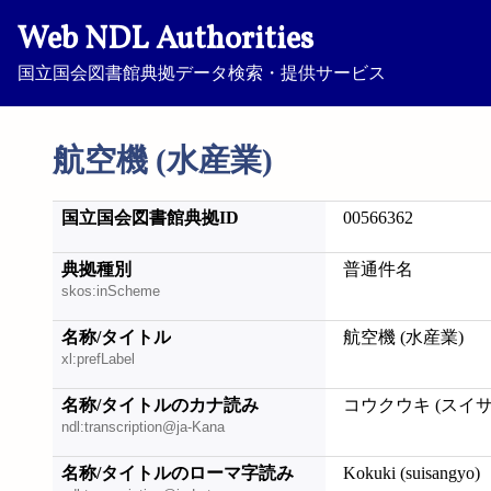
Web NDL Authorities
国立国会図書館典拠データ検索・提供サービス
航空機 (水産業)
国立国会図書館典拠ID
00566362
典拠種別
普通件名
skos:inScheme
名称/タイトル
航空機 (水産業)
xl:prefLabel
名称/タイトルのカナ読み
コウクウキ (スイ
ndl:transcription@ja-Kana
名称/タイトルのローマ字読み
Kokuki (suisangyo)