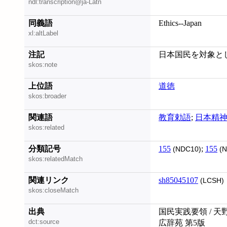
ndl:transcription@ja-Latn
同義語
Ethics--Japan
xl:altLabel
注記
日本国民を対象と
skos:note
上位語
道徳
skos:broader
関連語
教育勅語
;
日本精
skos:related
分類記号
155
;
155
(NDC10)
(N
skos:relatedMatch
関連リンク
sh85045107
(LCSH)
skos:closeMatch
出典
国民実践要領 / 天
dct:source
広辞苑 第5版