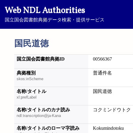
Web NDL Authorities
国立国会図書館典拠データ検索・提供サービス
国民道徳
国立国会図書館典拠ID
00566367
典拠種別
普通件名
skos:inScheme
名称/タイトル
国民道徳
xl:prefLabel
名称/タイトルのカナ読み
コクミンドウトク
ndl:transcription@ja-Kana
名称/タイトルのローマ字読み
Kokumindotoku