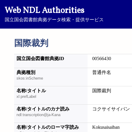
Web NDL Authorities
国立国会図書館典拠データ検索・提供サービス
国際裁判
国立国会図書館典拠ID
00566430
典拠種別
普通件名
skos:inScheme
名称/タイトル
国際裁判
xl:prefLabel
名称/タイトルのカナ読み
コクサイサイバン
ndl:transcription@ja-Kana
名称/タイトルのローマ字読み
Kokusaisaiban