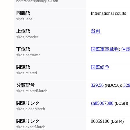
ndl:transcription@ja-Latn
同義語
International courts
xl:altLabel
上位語
裁判
skos:broader
下位語
国際軍事裁判
;
仲
skos:narrower
関連語
国際紛争
skos:related
分類記号
329.56
;
329
(NDC10)
skos:relatedMatch
関連リンク
sh85067388
(LCSH)
skos:closeMatch
関連リンク
00359100
(BSH4)
skos:exactMatch