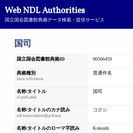
Web NDL Authorities
国立国会図書館典拠データ検索・提供サービス
国司
国立国会図書館典拠ID
00566459
典拠種別
普通件名
skos:inScheme
名称/タイトル
国司
xl:prefLabel
名称/タイトルのカナ読み
コクシ
ndl:transcription@ja-Kana
名称/タイトルのローマ字読み
Kokushi