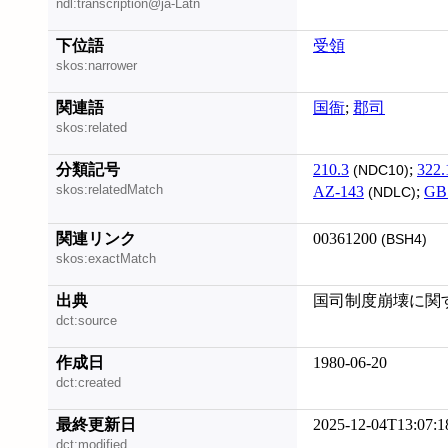
ndl:transcription@ja-Latn
下位語
受領
skos:narrower
関連語
国衙
;
郡司
skos:related
分類記号
210.3
;
322.
(NDC10)
skos:relatedMatch
AZ-143
;
GB
(NDLC)
関連リンク
00361200
(BSH4)
skos:exactMatch
出典
国司制度崩壊に関す
dct:source
作成日
1980-06-20
dct:created
最終更新日
2025-12-04T13:07:1
dct:modified