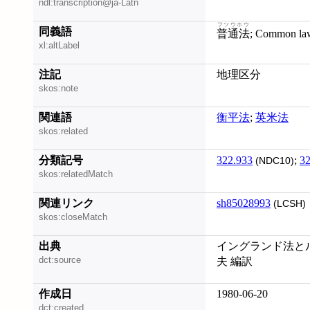
ndl:transcription@ja-Latn
フツウホウ
同義語
普通法
; Common la
xl:altLabel
注記
地理区分
skos:note
関連語
衡平法
;
英米法
skos:related
分類記号
322.933
;
32
(NDC10)
skos:relatedMatch
関連リンク
sh85028993
(LCSH)
skos:closeMatch
出典
イングランド法とルネ
dct:source
夫 編訳
作成日
1980-06-20
dct:created