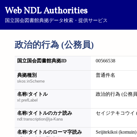
Web NDL Authorities
国立国会図書館典拠データ検索・提供サービス
政治的行為 (公務員)
国立国会図書館典拠ID
00566538
典拠種別
普通件名
skos:inScheme
名称/タイトル
政治的行為 (公務員
xl:prefLabel
名称/タイトルのカナ読み
セイジテキコウイ 
ndl:transcription@ja-Kana
名称/タイトルのローマ字読み
Seijitekikoi (komuin)