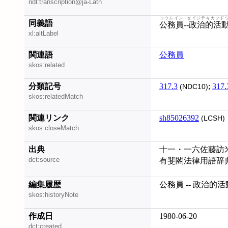
ndl:transcription@ja-Latn
コウムイン--セイジテキカツド
同義語
公務員--政治的活
xl:altLabel
関連語
公務員
skos:related
分類記号
317.3
;
317.
(NDC10)
skos:relatedMatch
関連リンク
sh85026392
(LCSH)
skos:closeMatch
出典
十一・一六佐藤訪
dct:source
有斐閣法律用語辞
編集履歴
公務員 -- 政治的活動
skos:historyNote
作成日
1980-06-20
dct:created