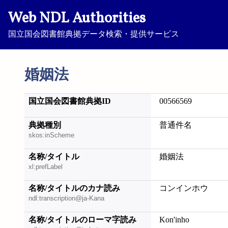
Web NDL Authorities
国立国会図書館典拠データ検索・提供サービス
婚姻法
国立国会図書館典拠ID
00566569
典拠種別
普通件名
skos:inScheme
名称/タイトル
婚姻法
xl:prefLabel
名称/タイトルのカナ読み
コンインホウ
ndl:transcription@ja-Kana
名称/タイトルのローマ字読み
Kon'inho