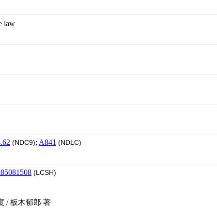
ge law
.62
;
A841
(NDC9)
(NDLC)
h85081508
(LCSH)
/ 板木郁郎 著