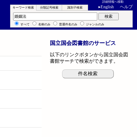
詳細情報へ移動
▸
English
ヘルプ
キーワード検索
分類記号検索
識別子検索
キーワード検索
検索
すべて
名称のみ
普通件名のみ
ジャンルのみ
国立国会図書館のサービス
以下のリンクボタンから国立国会図
書館サーチで検索ができます。
件名検索