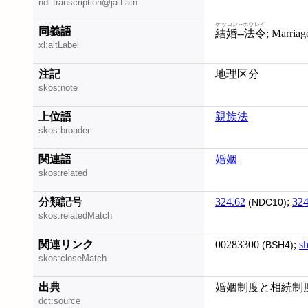
ndl:transcription@ja-Latn
ケッコン--ホウレイ
同義語
結婚--法令
; Marria
xl:altLabel
注記
地理区分
skos:note
上位語
親族法
skos:broader
関連語
婚姻
skos:related
分類記号
324.62
;
324
(NDC10)
skos:relatedMatch
関連リンク
00283300
;
s
(BSH4)
skos:closeMatch
出典
婚姻制度と相続制度 
dct:source