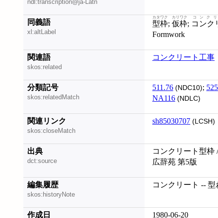
ndl:transcription@ja-Latn
カタワク
カリワク
コンクリ
同義語
型枠
;
仮枠
;
コンク
xl:altLabel
Formwork
関連語
コンクリート工事
skos:related
分類記号
511.76
;
525
(NDC10)
skos:relatedMatch
NA116
(NDLC)
関連リンク
sh85030707
(LCSH)
skos:closeMatch
出典
コンクリート型枠 /
dct:source
広辞苑 第5版
編集履歴
コンクリート -- 型わ
skos:historyNote
作成日
1980-06-20