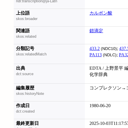
ndl:transcription@ja-Latn
上位語
カルボン酸
skos:broader
関連語
錯滴定
skos:related
分類記号
433.2
;
437.
(NDC10)
skos:relatedMatch
PA113
;
PA3
(NDLC)
出典
EDTA / 上野景平 
dct:source
化学辞典
編集履歴
コンプレクソン→コンプ
skos:historyNote
作成日
1980-06-20
dct:created
最終更新日
2025-10-03T11:17:5