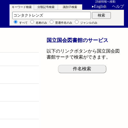
詳細情報へ移動
▸
English
ヘルプ
キーワード検索
分類記号検索
識別子検索
キーワード検索
検索
すべて
名称のみ
普通件名のみ
ジャンルのみ
国立国会図書館のサービス
以下のリンクボタンから国立国会図
書館サーチで検索ができます。
件名検索