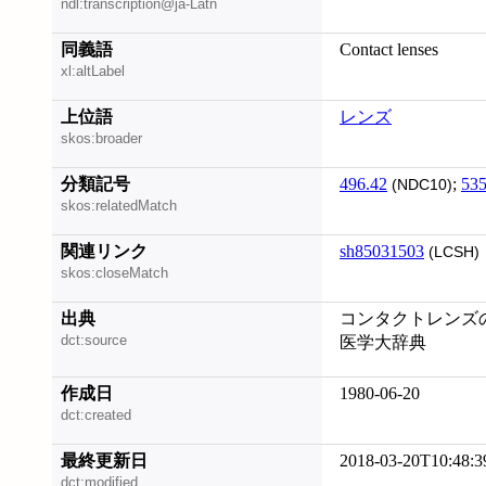
ndl:transcription@ja-Latn
同義語
Contact lenses
xl:altLabel
上位語
レンズ
skos:broader
分類記号
496.42
;
535
(NDC10)
skos:relatedMatch
関連リンク
sh85031503
(LCSH)
skos:closeMatch
出典
コンタクトレンズの
dct:source
医学大辞典
作成日
1980-06-20
dct:created
最終更新日
2018-03-20T10:48:3
dct:modified