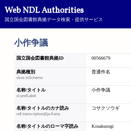
Web NDL Authorities
国立国会図書館典拠データ検索・提供サービス
小作争議
国立国会図書館典拠ID
00566679
典拠種別
普通件名
skos:inScheme
名称/タイトル
小作争議
xl:prefLabel
名称/タイトルのカナ読み
コサクソウギ
ndl:transcription@ja-Kana
名称/タイトルのローマ字読み
Kosakusogi