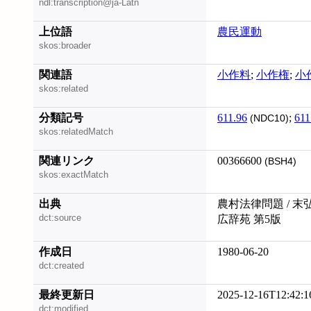
ndl:transcription@ja-Latn
上位語
農民運動
skos:broader
関連語
小作料
;
小作権
;
小
skos:related
分類記号
611.96
;
611
(NDC10)
skos:relatedMatch
関連リンク
00366600
(BSH4)
skos:exactMatch
出典
農村法律問題 / 末
dct:source
広辞苑 第5版
作成日
1980-06-20
dct:created
最終更新日
2025-12-16T12:42:1
dct:modified