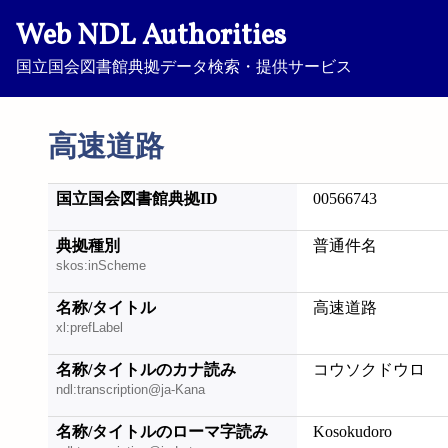
Web NDL Authorities
国立国会図書館典拠データ検索・提供サービス
高速道路
国立国会図書館典拠ID
00566743
典拠種別
普通件名
skos:inScheme
名称/タイトル
高速道路
xl:prefLabel
名称/タイトルのカナ読み
コウソクドウロ
ndl:transcription@ja-Kana
名称/タイトルのローマ字読み
Kosokudoro