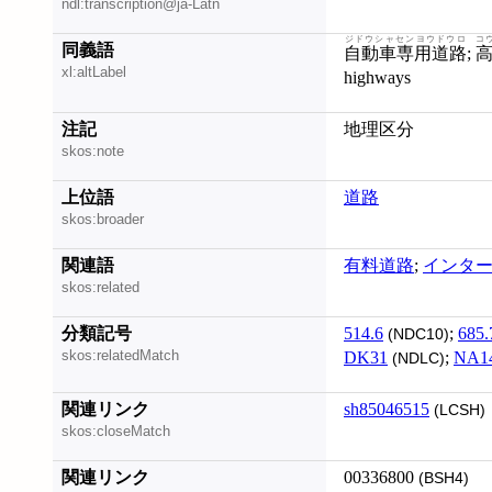
ndl:transcription@ja-Latn
ジドウシャセンヨウドウロ
コ
同義語
自動車専用道路
;
xl:altLabel
highways
注記
地理区分
skos:note
上位語
道路
skos:broader
関連語
有料道路
;
インタ
skos:related
分類記号
514.6
;
685.
(NDC10)
skos:relatedMatch
DK31
;
NA1
(NDLC)
関連リンク
sh85046515
(LCSH)
skos:closeMatch
関連リンク
00336800
(BSH4)