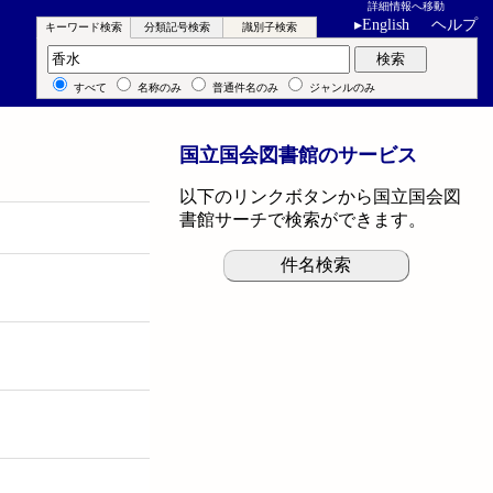
詳細情報へ移動
▸
English
ヘルプ
キーワード検索
分類記号検索
識別子検索
キーワード検索
検索
すべて
名称のみ
普通件名のみ
ジャンルのみ
国立国会図書館のサービス
以下のリンクボタンから国立国会図
書館サーチで検索ができます。
件名検索