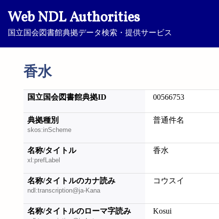
Web NDL Authorities
国立国会図書館典拠データ検索・提供サービス
香水
国立国会図書館典拠ID
00566753
典拠種別
普通件名
skos:inScheme
名称/タイトル
香水
xl:prefLabel
名称/タイトルのカナ読み
コウスイ
ndl:transcription@ja-Kana
名称/タイトルのローマ字読み
Kosui