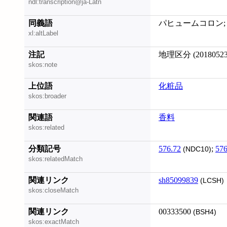
ndl:transcription@ja-Latn
同義語
パヒュームコロン; オ
xl:altLabel
注記
地理区分 (20180523
skos:note
上位語
化粧品
skos:broader
関連語
香料
skos:related
分類記号
576.72
;
576
(NDC10)
skos:relatedMatch
関連リンク
sh85099839
(LCSH)
skos:closeMatch
関連リンク
00333500
(BSH4)
skos:exactMatch