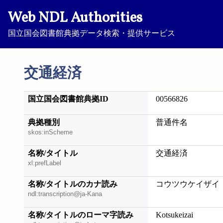
Web NDL Authorities
国立国会図書館典拠データ検索・提供サービス
交通経済
国立国会図書館典拠ID
00566826
典拠種別
普通件名
skos:inScheme
名称/タイトル
交通経済
xl:prefLabel
名称/タイトルのカナ読み
コウツウケイザイ
ndl:transcription@ja-Kana
名称/タイトルのローマ字読み
Kotsukeizai