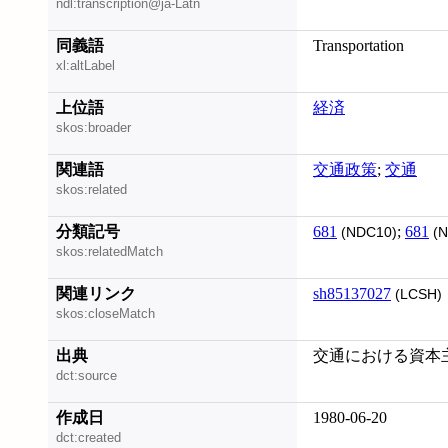
ndl:transcription@ja-Latn
同義語
Transportation
xl:altLabel
上位語
経済
skos:broader
関連語
交通政策
;
交通
skos:related
分類記号
681
;
681
(NDC10)
(N
skos:relatedMatch
関連リンク
sh85137027
(LCSH)
skos:closeMatch
出典
交通における資本主
dct:source
作成日
1980-06-20
dct:created