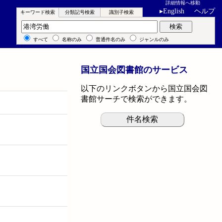
詳細情報へ移動
▸
English
ヘルプ
キーワード検索
分類記号検索
識別子検索
キーワード検索
検索
すべて
名称のみ
普通件名のみ
ジャンルのみ
国立国会図書館のサービス
以下のリンクボタンから国立国会図
書館サーチで検索ができます。
件名検索