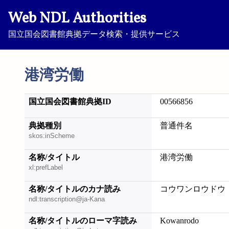
Web NDL Authorities
国立国会図書館典拠データ検索・提供サービス
港湾労働
国立国会図書館典拠ID
00566856
典拠種別
普通件名
skos:inScheme
名称/タイトル
港湾労働
xl:prefLabel
名称/タイトルのカナ読み
コウワンロウドウ
ndl:transcription@ja-Kana
名称/タイトルのローマ字読み
Kowanrodo