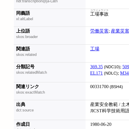
ndl:transcription@ja-Latn
コウジョウジコ
同義語
工場事故
xl:altLabel
上位語
労働災害
;
産業災
skos:broader
関連語
工場
skos:related
分類記号
369.35
;
509
(NDC10)
skos:relatedMatch
EL171
;
M34
(NDLC)
関連リンク
00331700
(BSH4)
skos:exactMatch
出典
産業安全教範 / 
dct:source
JICST科学技術用
作成日
1980-06-20