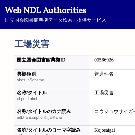
Web NDL Authorities
国立国会図書館典拠データ検索・提供サービス
工場災害
国立国会図書館典拠ID
00566926
典拠種別
普通件名
skos:inScheme
名称/タイトル
工場災害
xl:prefLabel
名称/タイトルのカナ読み
コウジョウサイガ
ndl:transcription@ja-Kana
名称/タイトルのローマ字読み
Kojosaigai