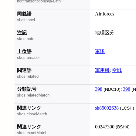
ndl:transcription@ja-Latn
同義語
Air forces
xl:altLabel
注記
地理区分.
skos:note
上位語
軍隊
skos:broader
関連語
軍用機
;
空戦
skos:related
分類記号
398
;
398
(NDC10)
(N
skos:relatedMatch
関連リンク
sh85002638
(LCSH)
skos:closeMatch
関連リンク
00247300
(BSH4)
skos:exactMatch