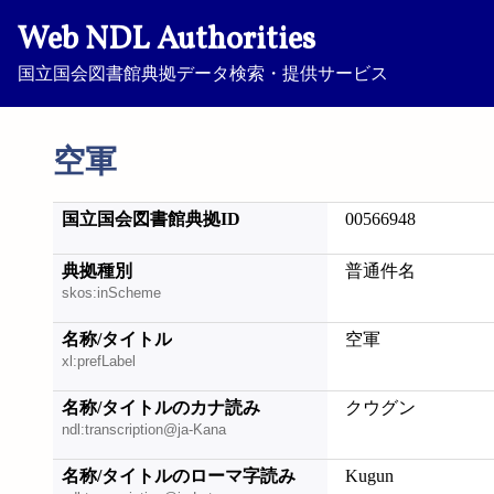
Web NDL Authorities
国立国会図書館典拠データ検索・提供サービス
空軍
国立国会図書館典拠ID
00566948
典拠種別
普通件名
skos:inScheme
名称/タイトル
空軍
xl:prefLabel
名称/タイトルのカナ読み
クウグン
ndl:transcription@ja-Kana
名称/タイトルのローマ字読み
Kugun