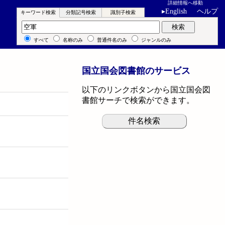
詳細情報へ移動
▸
English
ヘルプ
キーワード検索
分類記号検索
識別子検索
キーワード検索
検索
すべて
名称のみ
普通件名のみ
ジャンルのみ
国立国会図書館のサービス
以下のリンクボタンから国立国会図
書館サーチで検索ができます。
件名検索