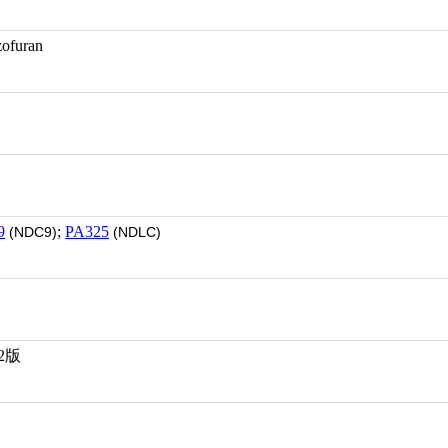
furan
9
;
PA325
(NDC9)
(NDLC)
2版