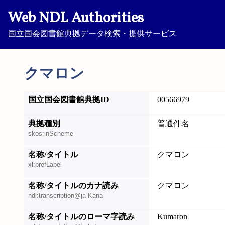
Web NDL Authorities
国立国会図書館典拠データ検索・提供サービス
クマロン
国立国会図書館典拠ID
00566979
典拠種別
普通件名
skos:inScheme
名称/タイトル
クマロン
xl:prefLabel
名称/タイトルのカナ読み
クマロン
ndl:transcription@ja-Kana
名称/タイトルのローマ字読み
Kumaron