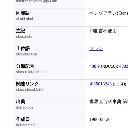
ndl:transcription@ja-Latn
同義語
ベンゾフラン; Benzo
xl:altLabel
注記
和図書不使用
skos:note
上位語
フラン
skos:broader
分類記号
438.9
;
438.
(NDC10)
skos:relatedMatch
関連リンク
sh85013243
(LCSH)
skos:closeMatch
出典
世界大百科事典 第
dct:source
作成日
1980-06-20
dct:created