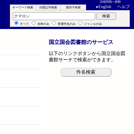
詳細情報へ移動
▸
English
ヘルプ
キーワード検索
分類記号検索
識別子検索
キーワード検索
検索
すべて
名称のみ
普通件名のみ
ジャンルのみ
国立国会図書館のサービス
以下のリンクボタンから国立国会図
書館サーチで検索ができます。
件名検索