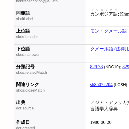
ndl:transcription@ja-Latn
カンボジアゴ
同義語
カンボジア語
; Kh
xl:altLabel
上位語
モン・クメール語
skos:broader
下位語
クメール語 (法律用
skos:narrower
分類記号
829.38
;
829
(NDC10)
skos:relatedMatch
関連リンク
sh85072204
(LCSH)
skos:closeMatch
出典
アジア・アフリカ文法便
dct:source
言語学大辞典
作成日
1980-06-20
dct:created