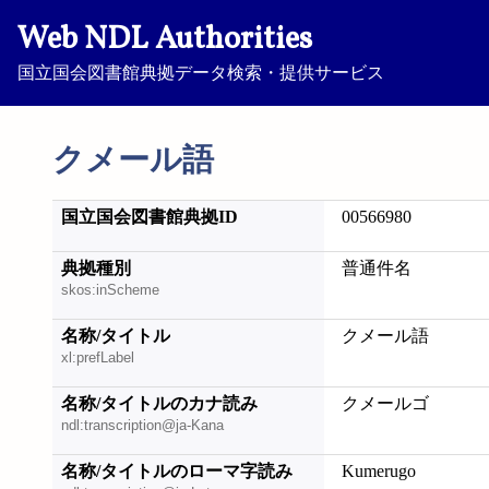
Web NDL Authorities
国立国会図書館典拠データ検索・提供サービス
クメール語
国立国会図書館典拠ID
00566980
典拠種別
普通件名
skos:inScheme
名称/タイトル
クメール語
xl:prefLabel
名称/タイトルのカナ読み
クメールゴ
ndl:transcription@ja-Kana
名称/タイトルのローマ字読み
Kumerugo