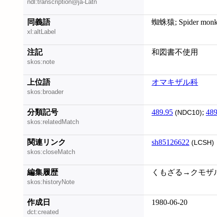
ndl:transcription@ja-Latn
同義語
蜘蛛猿; Spider monk
xl:altLabel
注記
和図書不使用
skos:note
上位語
オマキザル科
skos:broader
分類記号
489.95
;
489
(NDC10)
skos:relatedMatch
関連リンク
sh85126622
(LCSH)
skos:closeMatch
編集履歴
くもざる→クモザル (2
skos:historyNote
作成日
1980-06-20
dct:created