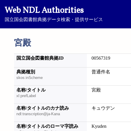
Web NDL Authorities
国立国会図書館典拠データ検索・提供サービス
宮殿
国立国会図書館典拠ID
00567319
典拠種別
普通件名
skos:inScheme
名称/タイトル
宮殿
xl:prefLabel
名称/タイトルのカナ読み
キュウデン
ndl:transcription@ja-Kana
名称/タイトルのローマ字読み
Kyuden