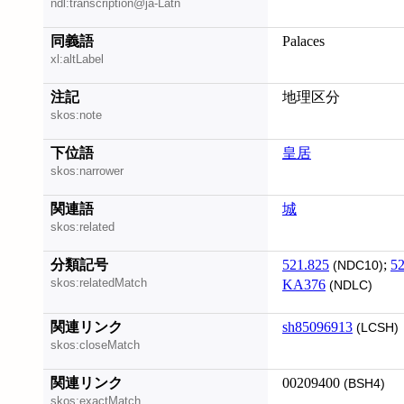
ndl:transcription@ja-Latn
同義語
Palaces
xl:altLabel
注記
地理区分
skos:note
下位語
皇居
skos:narrower
関連語
城
skos:related
分類記号
521.825
;
52
(NDC10)
skos:relatedMatch
KA376
(NDLC)
関連リンク
sh85096913
(LCSH)
skos:closeMatch
関連リンク
00209400
(BSH4)
skos:exactMatch